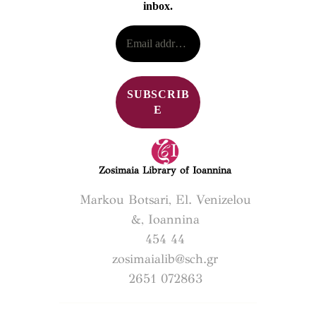
inbox.
Zosimaia Library of Ioannina
Markou Botsari, El. Venizelou
&, Ioannina
454 44
zosimaialib@sch.gr
2651 072863