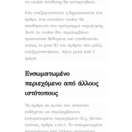
τα cookie σύνδεσης θα καταργηθούν.
Εάν επεξεργαστείτε ή δημοσιεύσετε ένα
άρθρο, ένα επιπλέον cookie θα
αποθηκευτεί στο πρόγραμμα περιήγησης.
Αυτό το cookie δεν περιλαμβάνει
προσωπικά δεδομένα και υποδεικνύει
απλώς το post ID του άρθρου που μόλις
επεξεργαστήκατε. Λήγει μετά από 1
ημέρα.
Ενσωματωμένο
περιεχόμενο από άλλους
ιστότοπους
Τα άρθρα σε αυτόν τον ιστότοπο
ενδέχεται να περιλαμβάνουν
ενσωματωμένο περιεχόμενο (π.χ. βίντεο,
εικόνες, άρθρα κ.λπ.). Το ενσωματωμένο
περιεχόμενο από άλλους ιστότοπους