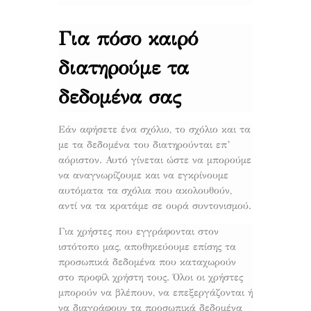
Για πόσο καιρό
διατηρούμε τα
δεδομένα σας
Εάν αφήσετε ένα σχόλιο, το σχόλιο και τα
με τα δεδομένα του διατηρούνται επ’
αόριστον. Αυτό γίνεται ώστε να μπορούμε
να αναγνωρίζουμε και να εγκρίνουμε
αυτόματα τα σχόλια που ακολουθούν,
αντί να τα κρατάμε σε ουρά συντονισμού.
Για χρήστες που εγγράφονται στον
ιστότοπο μας, αποθηκεύουμε επίσης τα
προσωπικά δεδομένα που καταχωρούν
στο προφίλ χρήστη τους. Όλοι οι χρήστες
μπορούν να βλέπουν, να επεξεργάζονται ή
να διαγράφουν τα προσωπικά δεδομένα