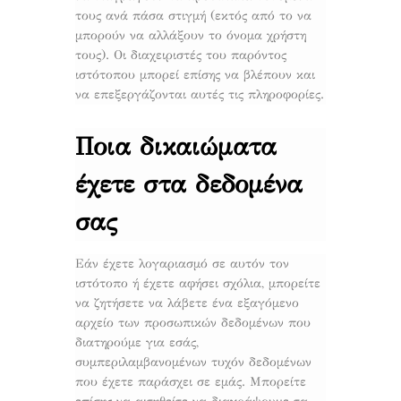
τους ανά πάσα στιγμή (εκτός από το να
μπορούν να αλλάξουν το όνομα χρήστη
τους). Οι διαχειριστές του παρόντος
ιστότοπου μπορεί επίσης να βλέπουν και
να επεξεργάζονται αυτές τις πληροφορίες.
Ποια δικαιώματα
έχετε στα δεδομένα
σας
Εάν έχετε λογαριασμό σε αυτόν τον
ιστότοπο ή έχετε αφήσει σχόλια, μπορείτε
να ζητήσετε να λάβετε ένα εξαγόμενο
αρχείο των προσωπικών δεδομένων που
διατηρούμε για εσάς,
συμπεριλαμβανομένων τυχόν δεδομένων
που έχετε παράσχει σε εμάς. Μπορείτε