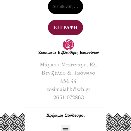
Ζωσιμαία Βιβλιοθήκη Ιωαννίνων​
Μάρκου Μπότσαρη, Ελ.
Βενιζέλου &, Ιωάννινα
454 44
zosimaialib@sch.gr
2651 072863
Χρήσιμοι Σύνδεσμοι