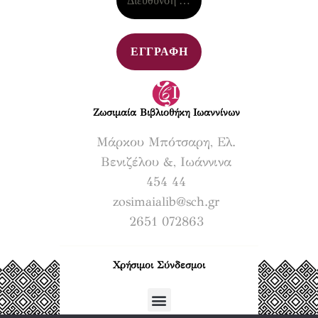
Ζωσιμαία Βιβλιοθήκη Ιωαννίνων​
Μάρκου Μπότσαρη, Ελ.
Βενιζέλου &, Ιωάννινα
454 44
zosimaialib@sch.gr
2651 072863
Χρήσιμοι Σύνδεσμοι