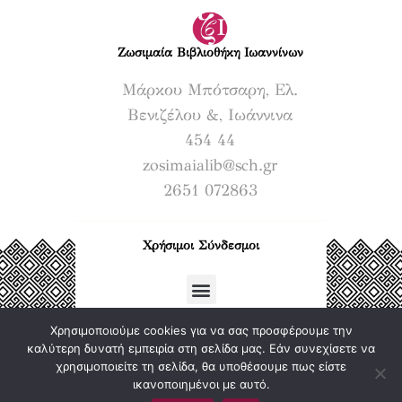
Ζωσιμαία Βιβλιοθήκη Ιωαννίνων​
Μάρκου Μπότσαρη, Ελ.
Βενιζέλου &, Ιωάννινα
454 44
zosimaialib@sch.gr
2651 072863
Χρήσιμοι Σύνδεσμοι
Χρησιμοποιούμε cookies για να σας προσφέρουμε την
καλύτερη δυνατή εμπειρία στη σελίδα μας. Εάν συνεχίσετε να
χρησιμοποιείτε τη σελίδα, θα υποθέσουμε πως είστε
ικανοποιημένοι με αυτό.
©. ΌΛΑ ΤΑ
LIME TECHNOLOGY IKE