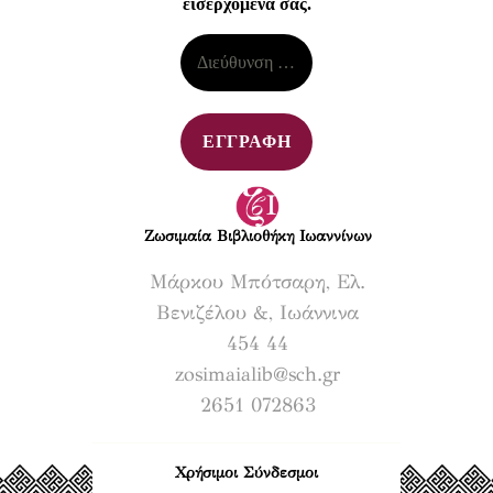
εισερχόμενά σας.
Ζωσιμαία Βιβλιοθήκη Ιωαννίνων​
Μάρκου Μπότσαρη, Ελ.
Βενιζέλου &, Ιωάννινα
454 44
zosimaialib@sch.gr
2651 072863
Χρήσιμοι Σύνδεσμοι