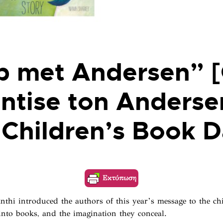
 met Andersen” [
ntise ton Anderse
l Children’s Book 
Εκτύπωση
thi introduced the authors of this year’s message to the ch
 into books, and the imagination they conceal.