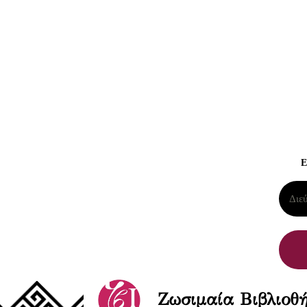
Ε
Ζωσιμαία Βιβλιοθή