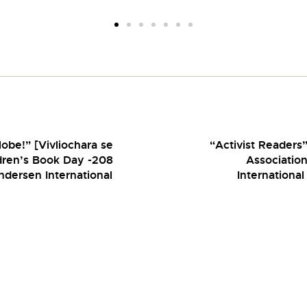
lobe!” [Vivliochara se
“Activist Readers”
ildren’s Book Day -208
Associatio
Andersen International
Internationa